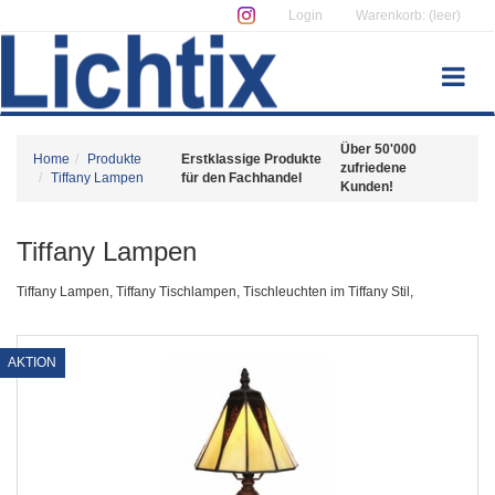
Login
Warenkorb: (leer)
Über 50'000
Home
Produkte
Erstklassige Produkte
zufriedene
Tiffany Lampen
für den Fachhandel
Kunden!
Tiffany Lampen
Tiffany Lampen, Tiffany Tischlampen, Tischleuchten im Tiffany Stil,
AKTION