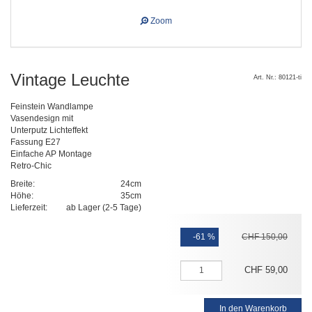
Zoom
Vintage Leuchte
Art. Nr.: 80121-ti
Feinstein Wandlampe
Vasendesign mit
Unterputz Lichteffekt
Fassung E27
Einfache AP Montage
Retro-Chic
Breite:
24cm
Höhe:
35cm
Lieferzeit:
ab Lager (2-5 Tage)
-61 %
CHF
150
,
00
CHF
59
,
00
In den Warenkorb