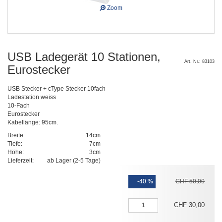
Zoom
USB Ladegerät 10 Stationen,
Art. Nr.: 83103
Eurostecker
USB Stecker + cType Stecker 10fach
Ladestation weiss
10-Fach
Eurostecker
Kabellänge: 95cm.
Breite:
14cm
Tiefe:
7cm
Höhe:
3cm
Lieferzeit:
ab Lager (2-5 Tage)
-40 %
CHF
50
,
00
CHF
30
,
00