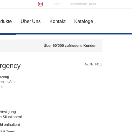
Login
Warenkorb: (leer)
dukte
Über Uns
Kontakt
Kataloge
Über 50'000 zufriedene Kunden!
ergency
Art. Nr.: 83111
rkzeug
en im Auto!
it:
l
Befestigung
en Situationen!
cht enthalten)