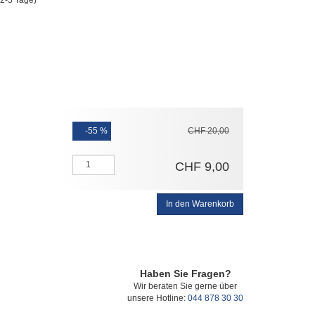
(2-5 Tage)
-55 %
CHF
20
,
00
CHF
9
,
00
In den Warenkorb
Haben Sie Fragen?
Wir beraten Sie gerne über
unsere Hotline:
044 878 30 30