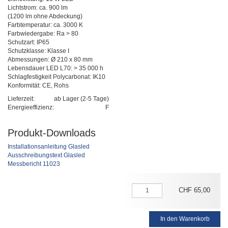
Lichtstrom: ca. 900 lm
(1200 lm ohne Abdeckung)
Farbtemperatur: ca. 3000 K
Farbwiedergabe: Ra > 80
Schutzart: IP65
Schutzklasse: Klasse I
Abmessungen: Ø 210 x 80 mm
Lebensdauer LED L70: > 35 000 h
Schlagfestigkeit Polycarbonat: IK10
Konformität: CE, Rohs
Lieferzeit:
ab Lager (2-5 Tage)
Energieeffizienz:
F
Produkt-Downloads
Installationsanleitung Glasled
Ausschreibungstext Glasled
Messbericht 11023
CHF
65
,
00
In den Warenkorb