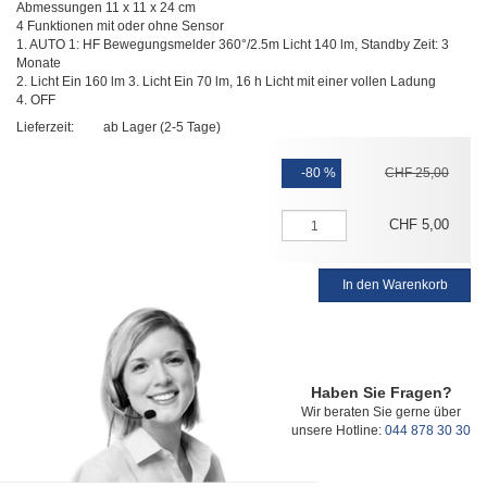
Abmessungen 11 x 11 x 24 cm
4 Funktionen mit oder ohne Sensor
1. AUTO 1: HF Bewegungsmelder 360°/2.5m Licht 140 lm, Standby Zeit: 3
Monate
2. Licht Ein 160 lm 3. Licht Ein 70 lm, 16 h Licht mit einer vollen Ladung
4. OFF
Lieferzeit:
ab Lager (2-5 Tage)
-80 %
CHF
25
,
00
CHF
5
,
00
In den Warenkorb
Haben Sie Fragen?
Wir beraten Sie gerne über
unsere Hotline:
044 878 30 30